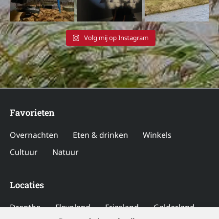
Volg mij op Instagram
Favorieten
Overnachten
Eten & drinken
Winkels
Cultuur
Natuur
Locaties
Drenthe
Flevoland
Friesland
Gelderland