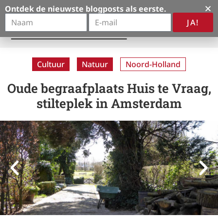
Ontdek de nieuwste blogposts als eerste.
JA!
A
l
t
Cultuur
Natuur
Noord-Holland
e
r
Oude begraafplaats Huis te Vraag,
n
stilteplek in Amsterdam
a
t
i
v
e
: