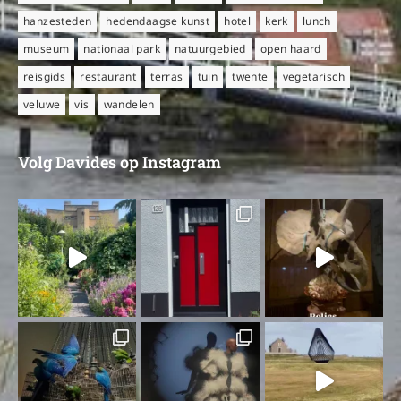
hanzesteden
hedendaagse kunst
hotel
kerk
lunch
museum
nationaal park
natuurgebied
open haard
reisgids
restaurant
terras
tuin
twente
vegetarisch
veluwe
vis
wandelen
Volg Davides op Instagram