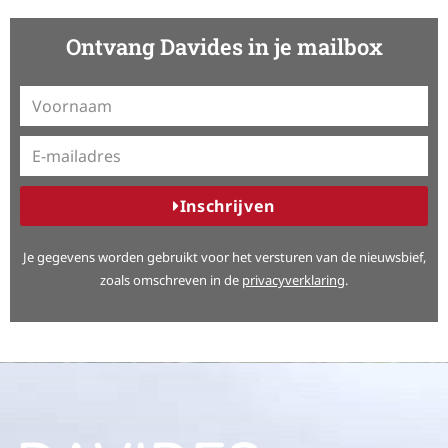
Ontvang Davides in je mailbox
Inschrijven
A
Je gegevens worden gebruikt voor het versturen van de nieuwsbief,
l
zoals omschreven in de
privacyverklaring
.
t
e
r
n
a
t