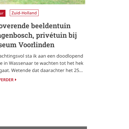
Zuid-Holland
ur
overende beeldentuin
ngenbosch, privétuin bij
eum Voorlinden
chtingsvol sta ik aan een doodlopend
je in Wassenaar te wachten tot het hek
aat. Wetende dat daarachter het 25…
VERDER