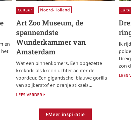
Noord-Holland
Cultuur
Cultu
ne
Art Zoo Museum, de
Dre
spannendste
rin
Wunderkammer van
am en
Ik rij
Amsterdam
 het
polde
Dreig
Wat een binnenkomers. Een opgezette
zon d
krokodil als kroonluchter achter de
LEES 
voordeur. Een gigantische, blauwe gorilla
van spijkerstof en oranje stiksels…
LEES VERDER
Meer inspiratie