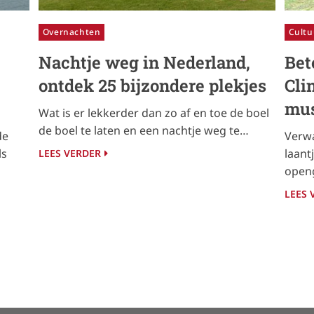
Overnachten
Cultu
Nachtje weg in Nederland,
Bet
ontdek 25 bijzondere plekjes
Cli
mus
Wat is er lekkerder dan zo af en toe de boel
de boel te laten en een nachtje weg te…
de
Verwa
ls
laant
LEES VERDER
openg
LEES 