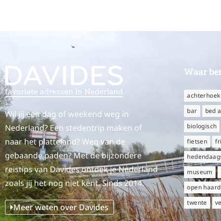
Waar ben
achterhoek
bar
bed a
Wil jij een dag of weekend weg in
biologisch
Nederland? Een stedentrip maken of
naar het platteland? Weg van de
fietsen
fr
gebaande paden? Met de bijzondere
hedendaags
reistips van Davides ontdek je Nederland
museum
zoals jij het nog niet kent. Sinds 2014.
open haard
twente
v
Meer weten over Davides