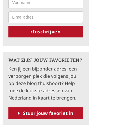
Inschrijven
A
l
t
WAT ZIJN JOUW FAVORIETEN?
e
Ken jij een bijzonder adres, een
r
verborgen plek die volgens jou
n
op deze blog thuishoort? Help
a
mee de leukste adressen van
t
Nederland in kaart te brengen.
i
v
Stuur jouw favoriet in
e
: