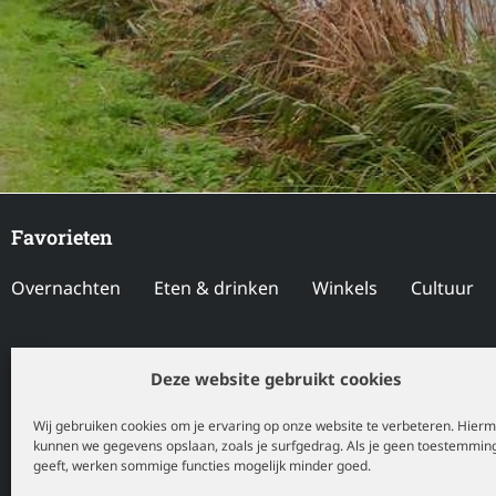
Favorieten
Overnachten
Eten & drinken
Winkels
Cultuur
Locaties
Deze website gebruikt cookies
Drenthe
Flevoland
Friesland
Gelderland
Gro
Wij gebruiken cookies om je ervaring op onze website te verbeteren. Hier
kunnen we gegevens opslaan, zoals je surfgedrag. Als je geen toestemmin
Utrecht
Zeeland
Zuid-Holland
geeft, werken sommige functies mogelijk minder goed.