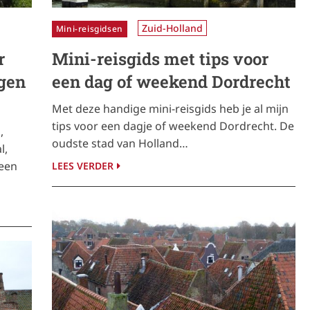
Zuid-Holland
Mini-reisgidsen
r
Mini-reisgids met tips voor
gen
een dag of weekend Dordrecht
Met deze handige mini-reisgids heb je al mijn
tips voor een dagje of weekend Dordrecht. De
,
oudste stad van Holland…
l,
 een
LEES VERDER