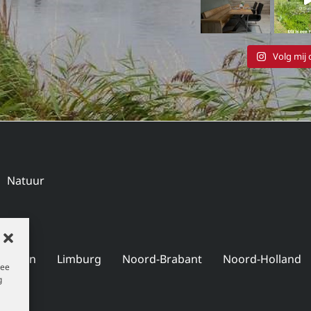
Volg mij
Natuur
ningen
Limburg
Noord-Brabant
Noord-Holland
mee
g