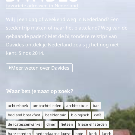
Wil jij een dag of weekend weg in Nederland? Een
stedentrip maken of naar het platteland? Weg van de
gebaande paden? Met de bijzondere reistips van
Davides ontdek je Nederland zoals jij het nog niet
kent. Sinds 2014.
Meer weten over Davides
Waar ben je naar op zoek?
achterhoek
ambachtslieden
architectuur
bar
bed and breakfast
beeldentuin
biologisch
café
delicatessenwinkel
diner
fietsen
friese elf steden
hanzesteden
hedendaagse kunst
hotel
kerk
lunch