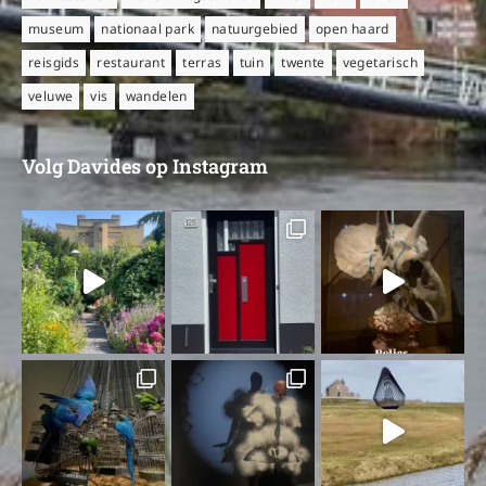
museum
nationaal park
natuurgebied
open haard
reisgids
restaurant
terras
tuin
twente
vegetarisch
veluwe
vis
wandelen
Volg Davides op Instagram