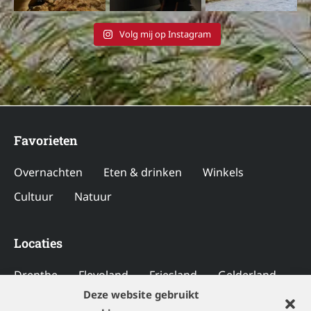
Volg mij op Instagram
Favorieten
Overnachten
Eten & drinken
Winkels
Cultuur
Natuur
Locaties
Drenthe
Flevoland
Friesland
Gelderland
Deze website gebruikt
Groningen
Limburg
Noord-Brabant