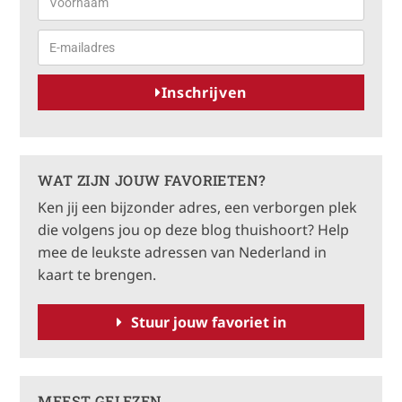
Inschrijven
A
l
t
WAT ZIJN JOUW FAVORIETEN?
e
Ken jij een bijzonder adres, een verborgen plek
r
die volgens jou op deze blog thuishoort? Help
n
mee de leukste adressen van Nederland in
a
kaart te brengen.
t
i
Stuur jouw favoriet in
v
e
:
MEEST GELEZEN