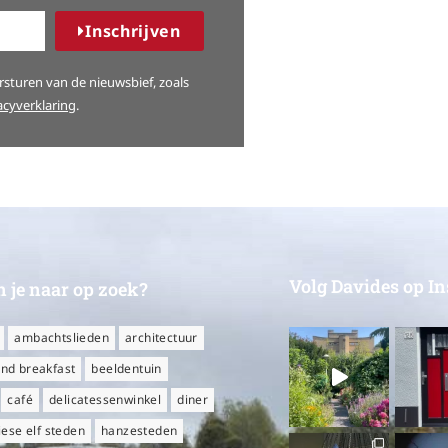
Inschrijven
sturen van de nieuwsbief, zoals
acyverklaring
.
Volg Davides op I
 je naar op zoek?
ambachtslieden
architectuur
nd breakfast
beeldentuin
café
delicatessenwinkel
diner
iese elf steden
hanzesteden