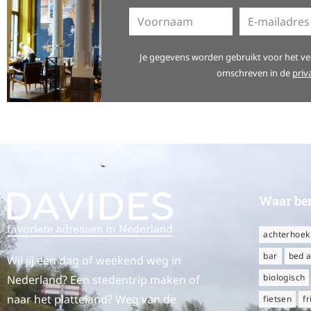
A
Je gegevens worden gebruikt voor het ver
l
omschreven in de
priv
t
e
r
n
a
t
Waar ben
i
v
achterhoek
e
bar
bed a
:
Wil jij een dag of weekend weg in
biologisch
Nederland? Een stedentrip maken of
naar het platteland? Weg van de
fietsen
fr