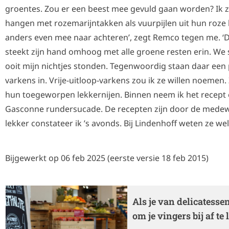
groentes. Zou er een beest mee gevuld gaan worden? Ik 
hangen met rozemarijntakken als vuurpijlen uit hun roze b
anders even mee naar achteren’, zegt Remco tegen me. ‘Die
steekt zijn hand omhoog met alle groene resten erin. We 
ooit mijn nichtjes stonden. Tegenwoordig staan daar een 
varkens in. Vrije-uitloop-varkens zou ik ze willen noemen.
hun toegeworpen lekkernijen. Binnen neem ik het recept 
Gasconne rundersucade. De recepten zijn door de medew
lekker constateer ik ’s avonds. Bij Lindenhoff weten ze we
Bijgewerkt op 06 feb 2025 (eerste versie 18 feb 2015)
Als je van delicatesse
om je vingers bij af te