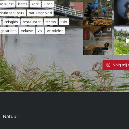
e kunst
hotel
kerk
lunch
nationaal park
natuurgebied
reisgids
restaurant
terras
tuin
egetarisch
veluwe
vis
wandelen
Volg mij
Natuur