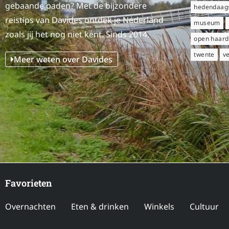
gebaande paden? Met de bijzondere
hedendaags
reistips van Davides ontdek je Nederland
museum
zoals jij het nog niet kent. Sinds 2014.
open haard
twente
v
Meer weten over Davides
Favorieten
Overnachten
Eten & drinken
Winkels
Cultuur