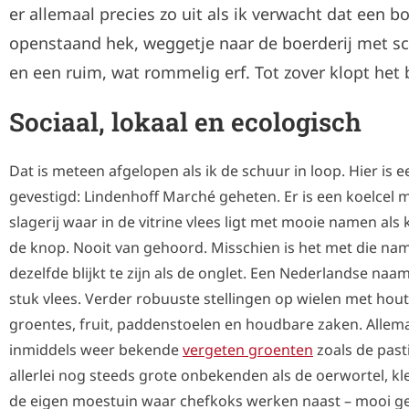
er allemaal precies zo uit als ik verwacht dat een bo
openstaand hek, weggetje naar de boerderij met s
en een ruim, wat rommelig erf. Tot zover klopt het 
Sociaal, lokaal en ecologisch
Dat is meteen afgelopen als ik de schuur in loop. Hier is
gevestigd: Lindenhoff Marché geheten. Er is een koelcel 
slagerij waar in de vitrine vlees ligt met mooie namen al
de knop. Nooit van gehoord. Misschien is het met die name
dezelfde blijkt te zijn als de onglet. Een Nederlandse na
stuk vlees. Verder robuuste stellingen op wielen met ho
groentes, fruit, paddenstoelen en houdbare zaken. Allemaal
inmiddels weer bekende
vergeten groenten
zoals de pas
allerlei nog steeds grote onbekenden als de oerwortel, kl
de eigen moestuin waar chefkoks werken naast – mooi g