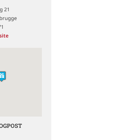
g 21
mbrugge
71
site
LOGPOST