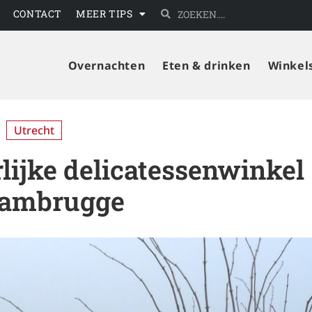
CONTACT
MEER TIPS
Overnachten
Eten & drinken
Winkel
Utrecht
lijke delicatessenwinkel
aambrugge