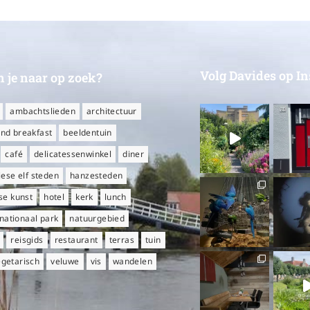
Volg Davides op I
 je naar op zoek?
ambachtslieden
architectuur
nd breakfast
beeldentuin
café
delicatessenwinkel
diner
iese elf steden
hanzesteden
e kunst
hotel
kerk
lunch
nationaal park
natuurgebied
reisgids
restaurant
terras
tuin
egetarisch
veluwe
vis
wandelen