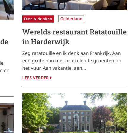
Gelderland
Eten & drinken
Werelds restaurant Ratatouille
 de
in Harderwijk
Zeg ratatouille en ik denk aan Frankrijk. Aan
een grote pan met pruttelende groenten op
de
het vuur. Aan vakantie, aan…
n er
LEES VERDER