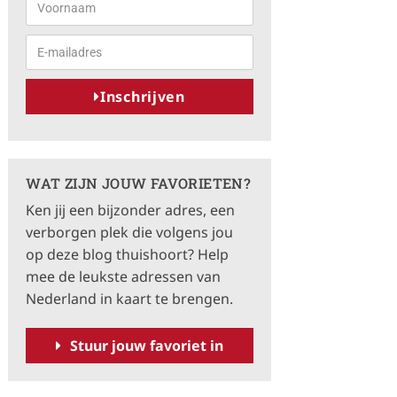
Inschrijven
A
l
t
WAT ZIJN JOUW FAVORIETEN?
e
Ken jij een bijzonder adres, een
r
verborgen plek die volgens jou
n
op deze blog thuishoort? Help
a
mee de leukste adressen van
t
Nederland in kaart te brengen.
i
v
Stuur jouw favoriet in
e
: