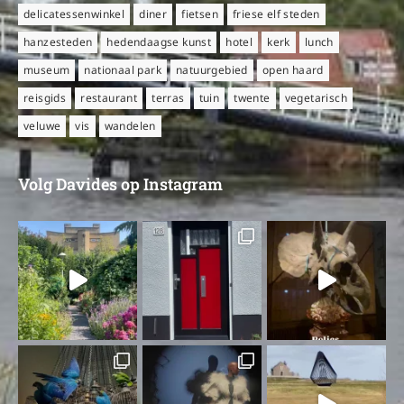
delicatessenwinkel
diner
fietsen
friese elf steden
hanzesteden
hedendaagse kunst
hotel
kerk
lunch
museum
nationaal park
natuurgebied
open haard
reisgids
restaurant
terras
tuin
twente
vegetarisch
veluwe
vis
wandelen
Volg Davides op Instagram