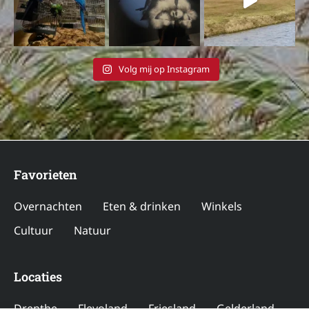
Volg mij op Instagram
Favorieten
Overnachten
Eten & drinken
Winkels
Cultuur
Natuur
Locaties
Drenthe
Flevoland
Friesland
Gelderland