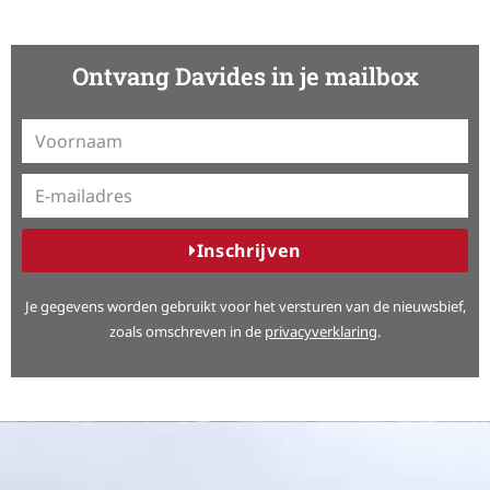
Ontvang Davides in je mailbox
Inschrijven
A
Je gegevens worden gebruikt voor het versturen van de nieuwsbief,
l
zoals omschreven in de
privacyverklaring
.
t
e
r
n
a