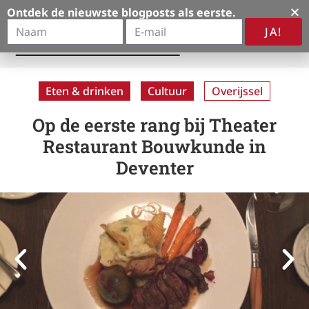
Ontdek de nieuwste blogposts als eerste.
JA!
A
l
t
Eten & drinken
Cultuur
Overijssel
e
r
Op de eerste rang bij Theater
n
Restaurant Bouwkunde in
a
Deventer
t
i
v
e
: