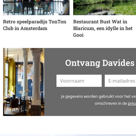
Retro speelparadijs TonTon
Restaurant Rust Wat in
Club in Amsterdam
Blaricum, een idylle in het
Gooi
Ontvang Davides 
A
Je gegevens worden gebruikt voor het ver
l
omschreven in de
priv
t
e
r
n