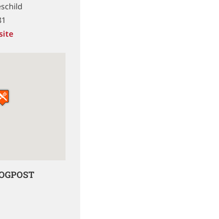
schild
81
site
LOGPOST