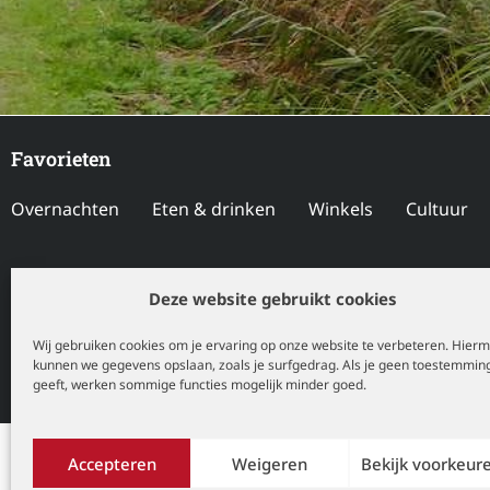
Favorieten
Overnachten
Eten & drinken
Winkels
Cultuur
Locaties
Deze website gebruikt cookies
Drenthe
Flevoland
Friesland
Gelderland
Gro
Wij gebruiken cookies om je ervaring op onze website te verbeteren. Hier
kunnen we gegevens opslaan, zoals je surfgedrag. Als je geen toestemmin
Utrecht
Zeeland
Zuid-Holland
geeft, werken sommige functies mogelijk minder goed.
Copyright © 2026 Davides
Accepteren
Weigeren
Bekijk voorkeur
Disclaimer
|
Privacyverklaring
|
Cookiebeleid