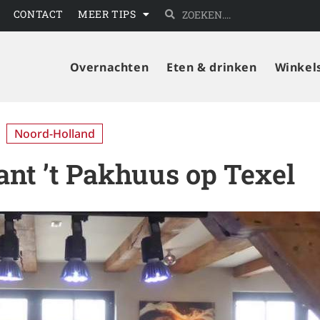
CONTACT
MEER TIPS
Overnachten
Eten & drinken
Winkel
Noord-Holland
rant ’t Pakhuus op Texel