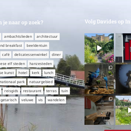
Volg Davides op I
 je naar op zoek?
ambachtslieden
architectuur
nd breakfast
beeldentuin
café
delicatessenwinkel
diner
iese elf steden
hanzesteden
e kunst
hotel
kerk
lunch
nationaal park
natuurgebied
reisgids
restaurant
terras
tuin
egetarisch
veluwe
vis
wandelen