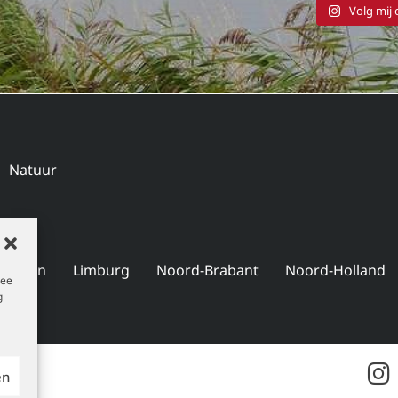
Volg mij
Natuur
ningen
Limburg
Noord-Brabant
Noord-Holland
mee
g
en