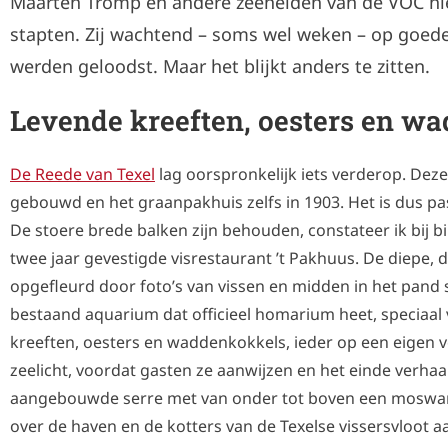
Maarten Tromp en andere zeehelden van de VOC hier
stapten. Zij wachtend – soms wel weken – op goede
werden geloodst. Maar het blijkt anders te zitten.
Levende kreeften, oesters en w
De Reede van Texel
lag oorspronkelijk iets verderop. Dez
gebouwd en het graanpakhuis zelfs in 1903. Het is dus pa
De stoere brede balken zijn behouden, constateer ik bij b
twee jaar gevestigde visrestaurant ’t Pakhuus. De diepe,
opgefleurd door foto’s van vissen en midden in het pand s
bestaand aquarium dat officieel homarium heet, speciaa
kreeften, oesters en waddenkokkels, ieder op een eigen
zeelicht, voordat gasten ze aanwijzen en het einde verhaal i
aangebouwde serre met van onder tot boven een moswand
over de haven en de kotters van de Texelse vissersvloot a