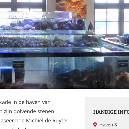
 kade in de haven van
t zijn golvende stenen
HANDIGE INF
taseer hoe Michiel de Ruyter,
Haven 8