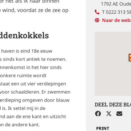
 net als ik naar binnen
1792 AE Oude
 wind, voordat ze de zee op
T 0222 313 5
Naar de web
addenkokkels
e haven is eind 18e eeuw
s sinds kort antiek te noemen.
innenkomst in het hier sinds
 donkere ruimte wordt
taat een uit vier verdiepingen
l voor schaaldieren. Er zwemmen
 verdieping omgeven door blauw
DEEL DEZE B
s. Ik settel mij in de
 aan de ene kant en uitzicht
an de andere kant.
PRINT