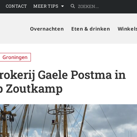
CONTACT
MEER TIPS
Overnachten
Eten & drinken
Winkel
Groningen
grokerij Gaele Postma in
rp Zoutkamp