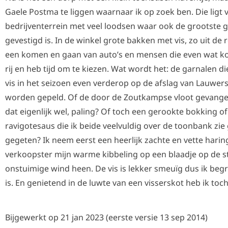
Gaele Postma te liggen waarnaar ik op zoek ben. Die ligt 
bedrijventerrein met veel loodsen waar ook de grootste
gevestigd is. In de winkel grote bakken met vis, zo uit de r
een komen en gaan van auto’s en mensen die even wat ko
rij en heb tijd om te kiezen. Wat wordt het: de garnalen di
vis in het seizoen even verderop op de afslag van Lauwer
worden gepeld. Of de door de Zoutkampse vloot gevange
dat eigenlijk wel, paling? Of toch een gerookte bokking o
ravigotesaus die ik beide veelvuldig over de toonbank zie
gegeten? Ik neem eerst een heerlijk zachte en vette harin
verkoopster mijn warme kibbeling op een blaadje op de 
onstuimige wind heen. De vis is lekker smeuïg dus ik beg
is. En genietend in de luwte van een visserskot heb ik toch
Bijgewerkt op 21 jan 2023 (eerste versie 13 sep 2014)