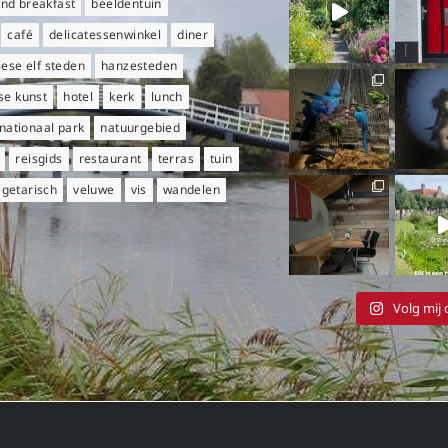
nd breakfast
beeldentuin
café
delicatessenwinkel
diner
iese elf steden
hanzesteden
e kunst
hotel
kerk
lunch
nationaal park
natuurgebied
reisgids
restaurant
terras
tuin
egetarisch
veluwe
vis
wandelen
Volg mij