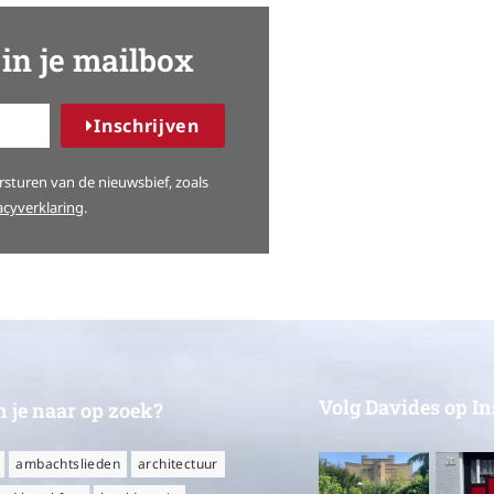
in je mailbox
Inschrijven
sturen van de nieuwsbief, zoals
acyverklaring
.
Volg Davides op I
 je naar op zoek?
ambachtslieden
architectuur