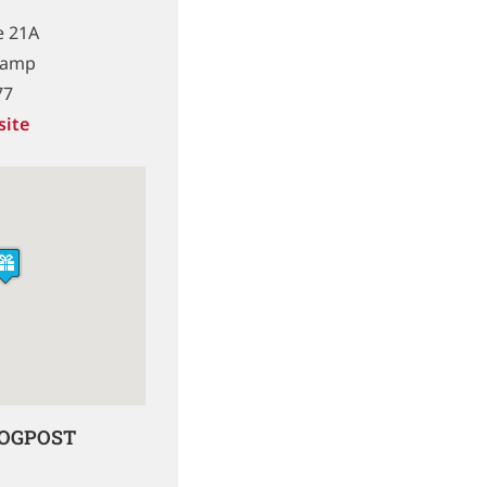
e 21A
kamp
77
site
LOGPOST