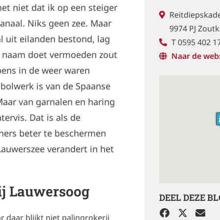
et niet dat ik op een steiger
Reitdiepskad
anaal. Niks geen zee. Maar
9974 PJ Zout
 uit eilanden bestond, lag
T 0595 402 1
e naam doet vermoeden zout
Naar de web
ens in de weer waren
 bolwerk is van de Spaanse
Maar van garnalen en haring
rvis. Dat is als de
oners beter te beschermen
Lauwerszee verandert in het
bij Lauwersoog
DEEL DEZE B
 daar blijkt niet palingrokerij