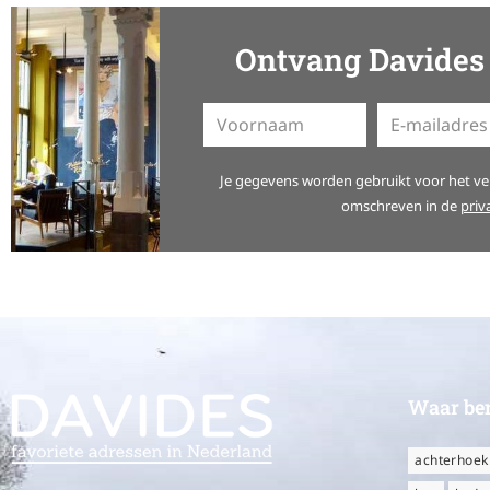
Ontvang Davides 
A
Je gegevens worden gebruikt voor het ver
l
omschreven in de
priv
t
e
r
n
a
t
Waar ben
i
v
achterhoek
e