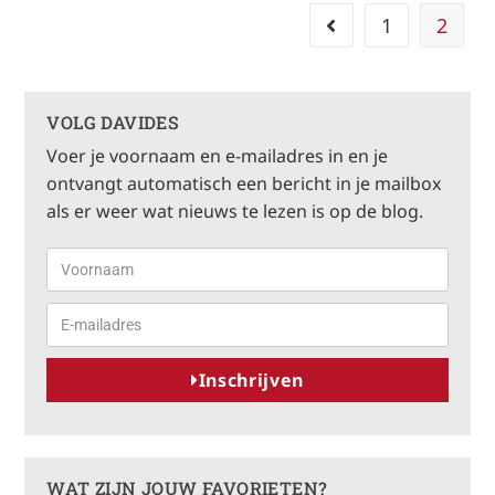
1
2
VOLG DAVIDES
Voer je voornaam en e-mailadres in en je
ontvangt automatisch een bericht in je mailbox
als er weer wat nieuws te lezen is op de blog.
Inschrijven
A
l
t
WAT ZIJN JOUW FAVORIETEN?