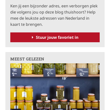
e
Ken jij een bijzonder adres, een verborgen plek
r
die volgens jou op deze blog thuishoort? Help
n
mee de leukste adressen van Nederland in
a
kaart te brengen.
t
i
Stuur jouw favoriet in
v
e
:
MEEST GELEZEN