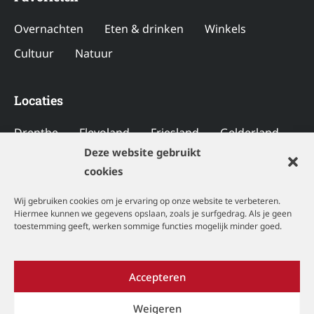
Overnachten
Eten & drinken
Winkels
Cultuur
Natuur
Locaties
Drenthe
Flevoland
Friesland
Gelderland
Deze website gebruikt
Groningen
Limburg
Noord-Brabant
cookies
Noord-Holland
Overijssel
Utrecht
Wij gebruiken cookies om je ervaring op onze website te verbeteren.
Zeeland
Zuid-Holland
Hiermee kunnen we gegevens opslaan, zoals je surfgedrag. Als je geen
toestemming geeft, werken sommige functies mogelijk minder goed.
Copyright © 2026 Davides
Accepteren
Disclaimer
|
Privacyverklaring
|
Cookiebeleid
Weigeren