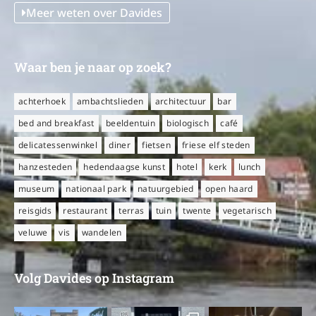
Meer weten over Davides
Waar ben je naar op zoek?
achterhoek
ambachtslieden
architectuur
bar
bed and breakfast
beeldentuin
biologisch
café
delicatessenwinkel
diner
fietsen
friese elf steden
hanzesteden
hedendaagse kunst
hotel
kerk
lunch
museum
nationaal park
natuurgebied
open haard
reisgids
restaurant
terras
tuin
twente
vegetarisch
veluwe
vis
wandelen
Volg Davides op Instagram