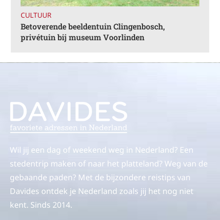
CULTUUR
Betoverende beeldentuin Clingenbosch,
privétuin bij museum Voorlinden
Wil jij een dag of weekend weg in Nederland? Een
stedentrip maken of naar het platteland? Weg van de
gebaande paden? Met de bijzondere reistips van
Davides ontdek je Nederland zoals jij het nog niet
kent. Sinds 2014.