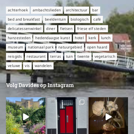
achterhoek
ambachtslieden
architectuur
bar
bed and breakfast
beeldentuin
biologisch
café
delicatessenwinkel
diner
fietsen
friese elf steden
hanzesteden
hedendaagse kunst
hotel
kerk
lunch
museum
nationaal park
natuurgebied
open haard
reisgids
restaurant
terras
tuin
twente
vegetarisch
veluwe
vis
wandelen
Volg Davides op Instagram