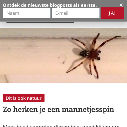
Ontdek de nieuwste blogposts als eerste.
JA!
A
l
t
e
r
n
a
t
i
v
e
:
Dit is ook natuur
Zo herken je een mannetjesspin
Moet je bij sommige dieren heel goed kijken om