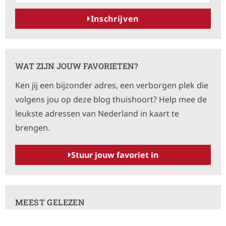
Inschrijven
A
l
t
WAT ZIJN JOUW FAVORIETEN?
e
Ken jij een bijzonder adres, een verborgen plek die
r
volgens jou op deze blog thuishoort? Help mee de
n
leukste adressen van Nederland in kaart te
a
brengen.
t
i
Stuur jouw favoriet in
v
e
:
MEEST GELEZEN