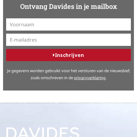
Ontvang Davides in je mailbox
Inschrijven
A
Je gegevens worden gebruikt voor het versturen van de nieuwsbief,
l
zoals omschreven in de
privacyverklaring
.
t
e
r
n
a
t
i