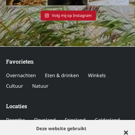
Volg mij op Instagram
Favorieten
Overnachten
Eten & drinken
Winkels
Cultuur
Natuur
Locaties
Drenthe
Flevoland
Friesland
Gelderland
Deze website gebruikt
Groningen
Limburg
Noord-Brabant