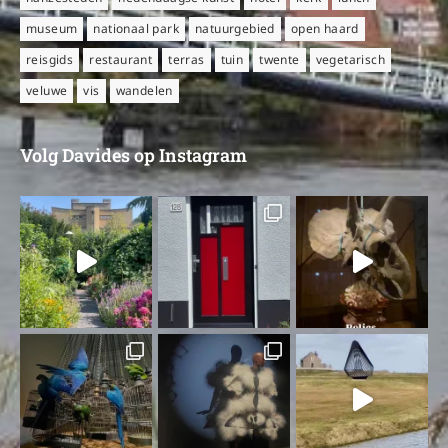
museum
nationaal park
natuurgebied
open haard
reisgids
restaurant
terras
tuin
twente
vegetarisch
veluwe
vis
wandelen
Volg Davides op Instagram