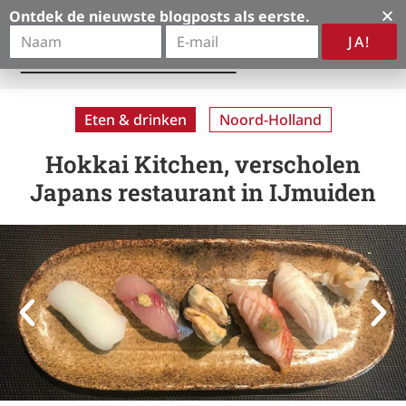
Ontdek de nieuwste blogposts als eerste.
JA!
A
l
t
Eten & drinken
Noord-Holland
e
r
Hokkai Kitchen, verscholen
n
Japans restaurant in IJmuiden
a
t
i
v
e
: