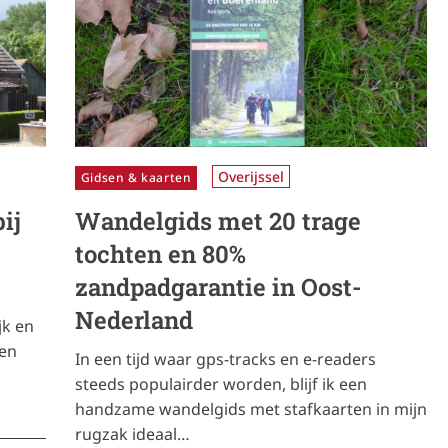
Overijssel
Gidsen & kaarten
ij
Wandelgids met 20 trage
tochten en 80%
zandpadgarantie in Oost-
Nederland
jk en
een
In een tijd waar gps-tracks en e-readers
steeds populairder worden, blijf ik een
handzame wandelgids met stafkaarten in mijn
rugzak ideaal…