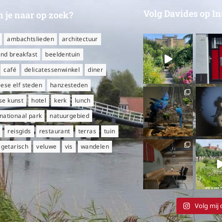
Volg Davides op I
 je naar op zoek?
ambachtslieden
architectuur
nd breakfast
beeldentuin
café
delicatessenwinkel
diner
iese elf steden
hanzesteden
e kunst
hotel
kerk
lunch
nationaal park
natuurgebied
reisgids
restaurant
terras
tuin
egetarisch
veluwe
vis
wandelen
Volg mij