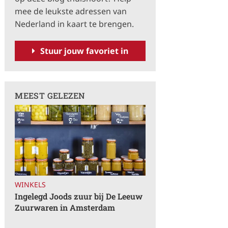
a
mee de leukste adressen van
t
Nederland in kaart te brengen.
i
v
Stuur jouw favoriet in
e
:
MEEST GELEZEN
WINKELS
Ingelegd Joods zuur bij De Leeuw
Zuurwaren in Amsterdam