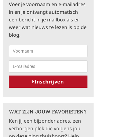
Voer je voornaam en e-mailadres
in en je ontvangt automatisch
een bericht in je mailbox als er
weer wat nieuws te lezen is op de
blog.
Inschrijven
A
l
t
WAT ZIJN JOUW FAVORIETEN?
e
Ken jij een bijzonder adres, een
r
verborgen plek die volgens jou
n
op deze blog thuishoort? Help