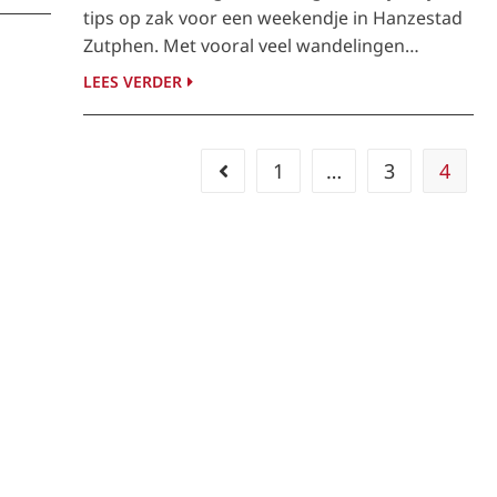
tips op zak voor een weekendje in Hanzestad
Zutphen. Met vooral veel wandelingen…
LEES VERDER
1
…
3
4