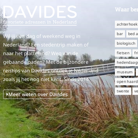
Waar ben
achterhoek
bar
bed a
Wil jij een dag of weekend weg in
biologisch
Nederland? Een stedentrip maken of
naar het platteland? Weg van de
fietsen
fr
gebaande paden? Met de bijzondere
hedendaags
reistips van Davides ontdek je Nederland
museum
zoals jij het nog niet kent. Sinds 2014.
open haard
twente
v
Meer weten over Davides