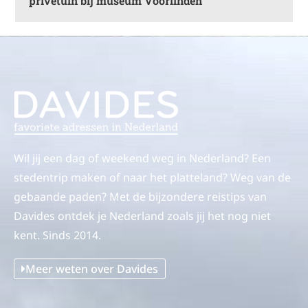
privétuin bij museum Voorlinden
Wil jij een dag of weekend weg in Nederland? Een
stedentrip maken of naar het platteland? Weg van de
gebaande paden? Met de bijzondere reistips van
Davides ontdek je Nederland zoals jij het nog niet
kent. Sinds 2014.
Meer weten over Davides