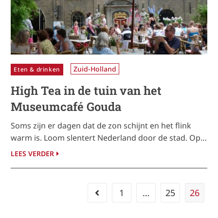
Zuid-Holland
Eten & drinken
High Tea in de tuin van het
Museumcafé Gouda
Soms zijn er dagen dat de zon schijnt en het flink
warm is. Loom slentert Nederland door de stad. Op…
LEES VERDER
1
…
25
26