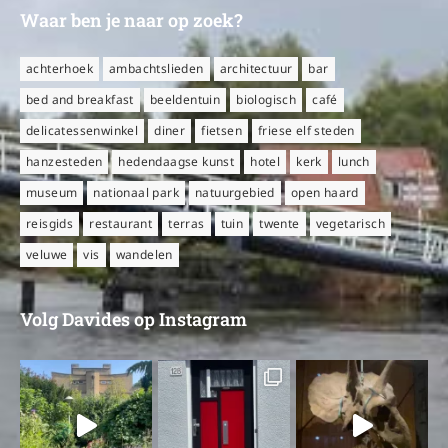
Waar ben je naar op zoek?
achterhoek
ambachtslieden
architectuur
bar
bed and breakfast
beeldentuin
biologisch
café
delicatessenwinkel
diner
fietsen
friese elf steden
hanzesteden
hedendaagse kunst
hotel
kerk
lunch
museum
nationaal park
natuurgebied
open haard
reisgids
restaurant
terras
tuin
twente
vegetarisch
veluwe
vis
wandelen
Volg Davides op Instagram