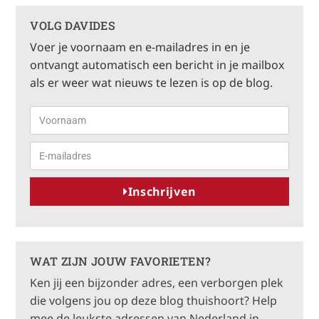
VOLG DAVIDES
Voer je voornaam en e-mailadres in en je
ontvangt automatisch een bericht in je mailbox
als er weer wat nieuws te lezen is op de blog.
Inschrijven
A
l
t
WAT ZIJN JOUW FAVORIETEN?
e
Ken jij een bijzonder adres, een verborgen plek
r
die volgens jou op deze blog thuishoort? Help
n
mee de leukste adressen van Nederland in