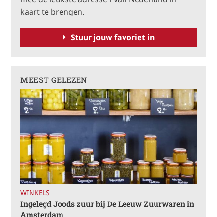
a
kaart te brengen.
t
i
Stuur jouw favoriet in
v
e
:
MEEST GELEZEN
WINKELS
Ingelegd Joods zuur bij De Leeuw Zuurwaren in
Amsterdam