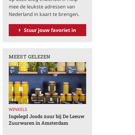
a
mee de leukste adressen van
t
Nederland in kaart te brengen.
i
v
Stuur jouw favoriet in
e
:
MEEST GELEZEN
WINKELS
Ingelegd Joods zuur bij De Leeuw
Zuurwaren in Amsterdam