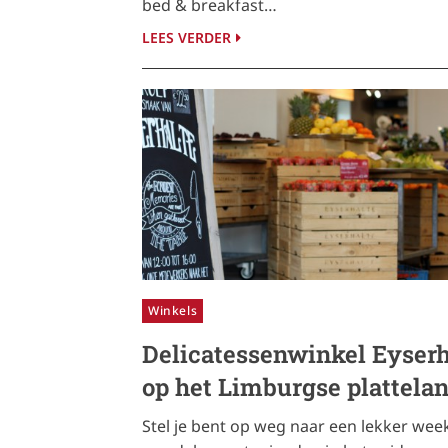
bed & breakfast…
LEES VERDER
Winkels
Delicatessenwinkel Eyserh
op het Limburgse plattela
Stel je bent op weg naar een lekker wee