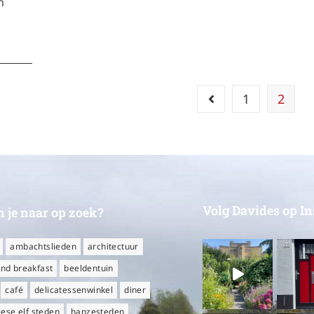
n
1
2
Volg Davides op I
 je naar op zoek?
ambachtslieden
architectuur
nd breakfast
beeldentuin
café
delicatessenwinkel
diner
iese elf steden
hanzesteden