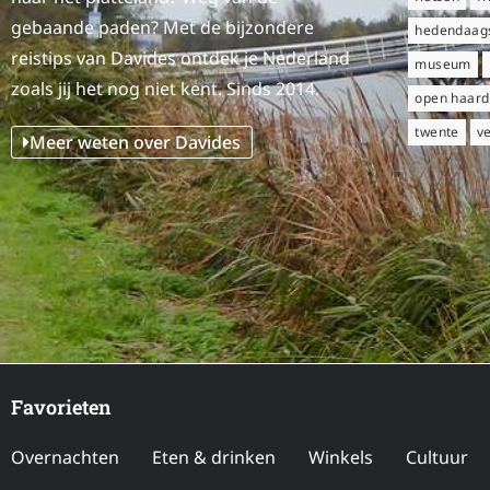
gebaande paden? Met de bijzondere
hedendaags
reistips van Davides ontdek je Nederland
museum
zoals jij het nog niet kent. Sinds 2014.
open haard
twente
v
Meer weten over Davides
Favorieten
Overnachten
Eten & drinken
Winkels
Cultuur