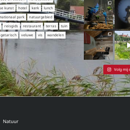
e kunst
hotel
kerk
lunch
nationaal park
natuurgebied
reisgids
restaurant
terras
tuin
egetarisch
veluwe
vis
wandelen
Volg mij
Natuur