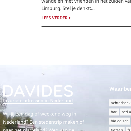
wandelen met vrienden in het zuiden va
Limburg. Stel je denkt:…
LEES VERDER
Waar ben
achterhoek
bar
bed a
Wil jij een dag of weekend weg in
biologisch
Nederland? Een stedentrip maken of
naar het platteland? Weg van de
fietsen
fr