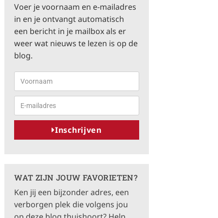
Voer je voornaam en e-mailadres
in en je ontvangt automatisch
een bericht in je mailbox als er
weer wat nieuws te lezen is op de
blog.
Inschrijven
A
l
t
WAT ZIJN JOUW FAVORIETEN?
e
Ken jij een bijzonder adres, een
r
verborgen plek die volgens jou
n
op deze blog thuishoort? Help