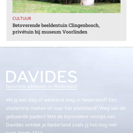
CULTUUR
Betoverende beeldentuin Clingenbosch,
privétuin bij museum Voorlinden
Wil jij een dag of weekend weg in Nederland? Een
stedentrip maken of naar het platteland? Weg van de
gebaande paden? Met de bijzondere reistips van
Davides ontdek je Nederland zoals jij het nog niet