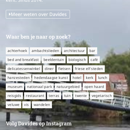
kent. Sinds 2014.
Meer weten over Davides
Waar ben je naar op zoek?
achterhoek
ambachtslieden
architectuur
bar
bed and breakfast
beeldentuin
biologisch
café
delicatessenwinkel
diner
fietsen
friese elf steden
hanzesteden
hedendaagse kunst
hotel
kerk
lunch
museum
nationaal park
natuurgebied
open haard
reisgids
restaurant
terras
tuin
twente
vegetarisch
veluwe
vis
wandelen
Volg Davides op Instagram