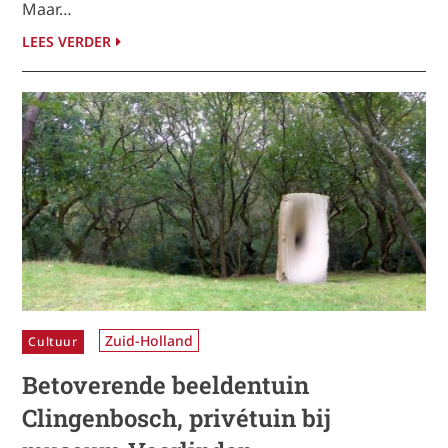
Maar…
LEES VERDER
Zuid-Holland
Cultuur
Betoverende beeldentuin
Clingenbosch, privétuin bij