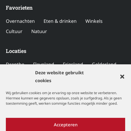
Favorieten
Overnachten
Eten & drinken
Winkels
Cultuur
Natuur
Locaties
Drenthe
Flevoland
Friesland
Gelderland
Deze website gebruikt
Groningen
Limburg
Noord-Brabant
cookies
Noord-Holland
Overijssel
Utrecht
Wij gebruiken cookies om je ervaring op onze website te verbeteren.
Zeeland
Zuid-Holland
Hiermee kunnen we gegevens opslaan, zoals je surfgedrag. Als je geen
toestemming geeft, werken sommige functies mogelijk minder goed.
Copyright © 2026 Davides
Accepteren
Disclaimer
|
Privacyverklaring
|
Cookiebeleid