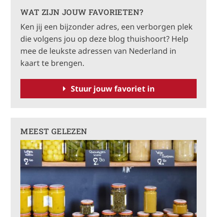
t
WAT ZIJN JOUW FAVORIETEN?
e
Ken jij een bijzonder adres, een verborgen plek
r
die volgens jou op deze blog thuishoort? Help
n
mee de leukste adressen van Nederland in
a
kaart te brengen.
t
i
Stuur jouw favoriet in
v
e
:
MEEST GELEZEN