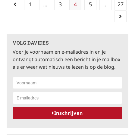
1
…
3
4
5
…
27
VOLG DAVIDES
Voer je voornaam en e-mailadres in en je
ontvangt automatisch een bericht in je mailbox
als er weer wat nieuws te lezen is op de blog.
Inschrijven
A
l