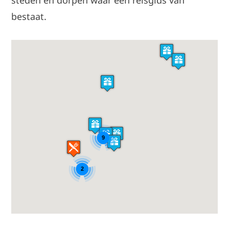
steden en dorpen waar een reisgids van
bestaat.
9
2