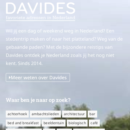
Wil jij een dag of weekend weg in Nederland? Een
stedentrip maken of naar het platteland? Weg van de
gebaande paden? Met de bijzondere reistips van
Davides ontdek je Nederland zoals jij het nog niet
kent. Sinds 2014.
Meer weten over Davides
Waar ben je naar op zoek?
achterhoek
ambachtslieden
architectuur
bar
bed and breakfast
beeldentuin
biologisch
café