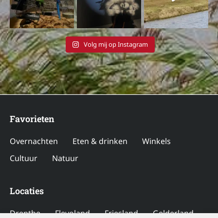
Volg mij op Instagram
Favorieten
Overnachten
Eten & drinken
Winkels
Cultuur
Natuur
Locaties
Drenthe
Flevoland
Friesland
Gelderland