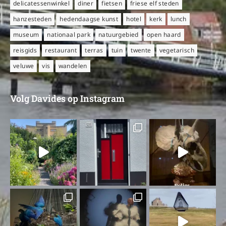
delicatessenwinkel
diner
fietsen
friese elf steden
hanzesteden
hedendaagse kunst
hotel
kerk
lunch
museum
nationaal park
natuurgebied
open haard
reisgids
restaurant
terras
tuin
twente
vegetarisch
veluwe
vis
wandelen
Volg Davides op Instagram